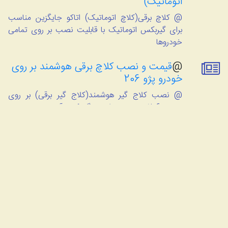
اتوماتیک)
@ کلاچ برقی(کلاچ اتوماتیک) اتاکو جایگزین مناسب
برای گیربکس اتوماتیک با قابلیت نصب بر روی تمامی
خودروها
@
قیمت و نصب کلاچ برقی هوشمند بر روی
خودرو پژو 206
@ نصب کلاج گیر هوشمند(کلاج گیر برقی) بر روی
خودرو 206 بدون تغییرات در گیربکس آن
@
چگونه در سامانه گارانتی اتاکو ثبت گارانتی
انجام دهیم؟
@ شرکت اتاکو برای سهولت در رسیدگی در ارائه
خدمات به مشتریان گرامی اتوماسیون گارانتی را راه
اندازی کرده تا بتواند خدمتی برازنده ملت شریف ایران
ارائه نماید .
@